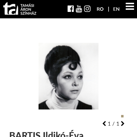
RO
EN
1
/
1
BARTIS
Ildikó-Éva