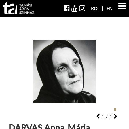
RO
EN
1
/
1
DARVAS
Anna-Mária