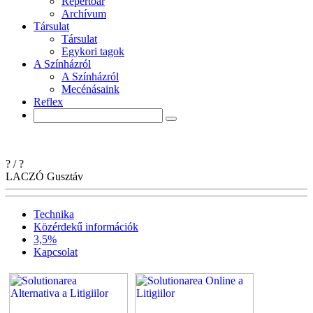
Repertoár
Archívum
Társulat
Társulat
Egykori tagok
A Színházról
A Színházról
Mecénásaink
Reflex
?
/
?
LACZÓ
Gusztáv
Technika
Közérdekű információk
3,5%
Kapcsolat