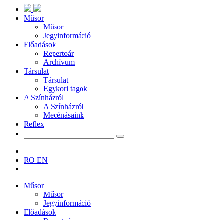
Műsor
Műsor
Jegyinformáció
Előadások
Repertoár
Archívum
Társulat
Társulat
Egykori tagok
A Színházról
A Színházról
Mecénásaink
Reflex
RO
EN
Műsor
Műsor
Jegyinformáció
Előadások