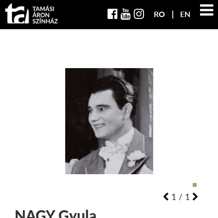
RO
EN
1
/
1
NAGY
Gyula