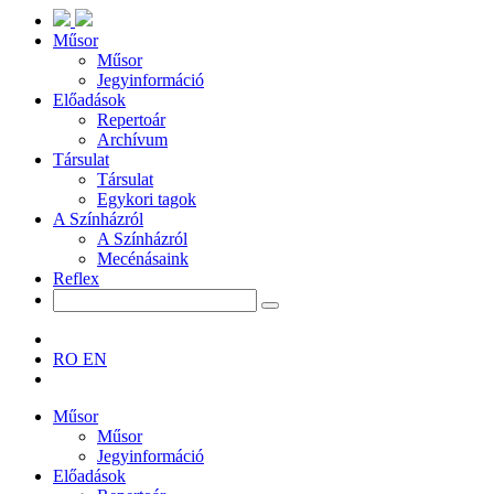
Műsor
Műsor
Jegyinformáció
Előadások
Repertoár
Archívum
Társulat
Társulat
Egykori tagok
A Színházról
A Színházról
Mecénásaink
Reflex
RO
EN
Műsor
Műsor
Jegyinformáció
Előadások