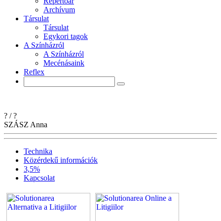
Repertoár
Archívum
Társulat
Társulat
Egykori tagok
A Színházról
A Színházról
Mecénásaink
Reflex
?
/
?
SZÁSZ
Anna
Technika
Közérdekű információk
3,5%
Kapcsolat