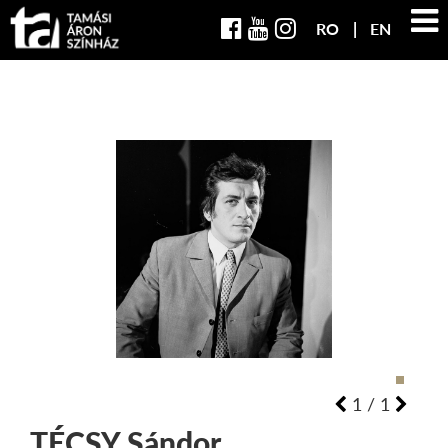
RO
EN
1
/
1
TÉCSY
Sándor