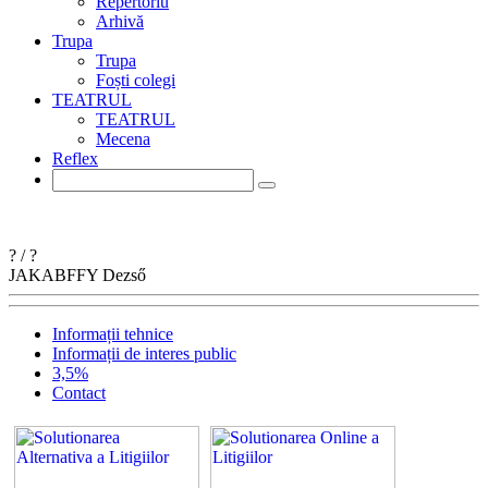
Repertoriu
Arhivă
Trupa
Trupa
Foști colegi
TEATRUL
TEATRUL
Mecena
Reflex
?
/
?
JAKABFFY
Dezső
Informații tehnice
Informații de interes public
3,5%
Contact