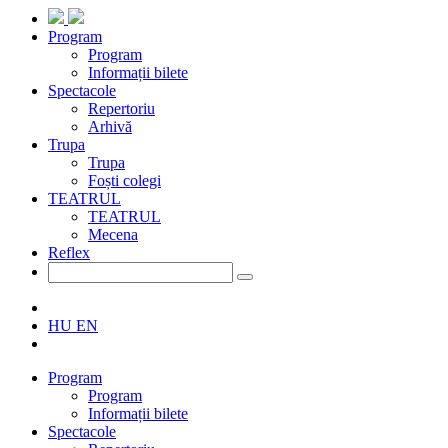
Program
Program
Informații bilete
Spectacole
Repertoriu
Arhivă
Trupa
Trupa
Foști colegi
TEATRUL
TEATRUL
Mecena
Reflex
HU
EN
Program
Program
Informații bilete
Spectacole