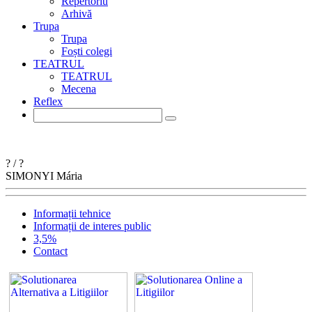
Repertoriu
Arhivă
Trupa
Trupa
Foști colegi
TEATRUL
TEATRUL
Mecena
Reflex
?
/
?
SIMONYI
Mária
Informații tehnice
Informații de interes public
3,5%
Contact