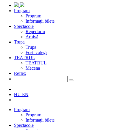
Program
Program
Informații bilete
Spectacole
Repertoriu
Arhivă
Trupa
Trupa
Foști colegi
TEATRUL
TEATRUL
Mecena
Reflex
HU
EN
Program
Program
Informații bilete
Spectacole