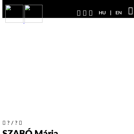
HU
EN
?
/
?