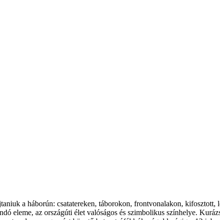
taniuk a háborún: csatatereken, táborokon, frontvonalakon, kifosztott, 
andó eleme, az országúti élet valóságos és szimbolikus színhelye. Kuráz