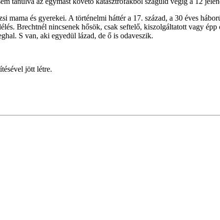
em tanulva az egymást követő katasztrófákból száguld végig a 12 jelen
si mama és gyerekei. A történelmi háttér a 17. század, a 30 éves hábor
élés. Brechtnél nincsenek hősök, csak seftelő, kiszolgáltatott vagy épp
ghal. S van, aki egyedül lázad, de ő is odaveszik.
sével jött létre.