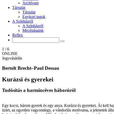
Archívum
Társulat
Társulat
Egykori tagok
A Színházról
A Színházról
Mecénásaink
Reflex
1
/
6
ONLINE
Jegyvásárlás
Bertolt Brecht–Paul Dessau
Kurázsi és gyerekei
Tudósítás a harmincéves háborúról
Egy kocsi, három gyerek és egy anya. Kurázsi és gyerekei. Át kell haj
üzlet, az egyetlen vagyontárgy, a vándorlás motívuma, a jelenetek áll