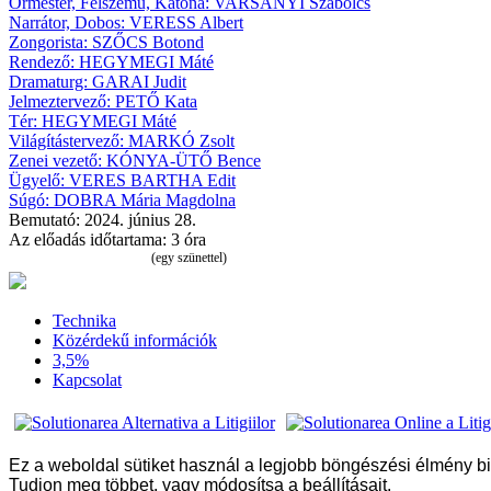
Őrmester, Félszemű, Katona:
VARSÁNYI
Szabolcs
Narrátor, Dobos:
VERESS Albert
Zongorista:
SZŐCS Botond
Rendező:
HEGYMEGI Máté
Dramaturg:
GARAI Judit
Jelmeztervező:
PETŐ Kata
Tér:
HEGYMEGI Máté
Világítástervező:
MARKÓ Zsolt
Zenei vezető:
KÓNYA-ÜTŐ
Bence
Ügyelő:
VERES BARTHA
Edit
Súgó:
DOBRA
Mária Magdolna
Bemutató:
2024. június 28.
Az előadás időtartama:
3 óra
(egy szünettel)
Technika
Közérdekű információk
3,5%
Kapcsolat
Ez a weboldal sütiket használ a legjobb böngészési élmény b
Tudjon meg többet, vagy módosítsa a beállításait
.