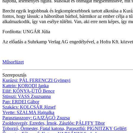
hajtotta, leleményes figura. Másokat és önmagát megsemmisítve, mit s
Brecht egyik legjobbnak és legkomplexebbnek tartott alkotása a Kuráz
fontos, hogy lássuk: a háborúban bárhol, bármikor az ember célja a túl
alkalmazkodik, így van esélye túlélni. Van, aki erre nem képes, így me
Fordította: UNGÁR Júlia
Az előadás a Suhrkamp Verlag AG engedélyével, a Hofra Kft. közvetíté
Műsorfüzet
Szereposztás
Kurázsi:
PÁL FERENCZI
Gyöngyi
Kattrin:
KORODI
Janka
Eilif:
KÓNYA-ÜTŐ
Bence
Stüsszi:
VASS
Zsuzsanna
Pap:
ERDEI
Gábor
Szakács:
KOLCSÁR
József
Yvette:
SZALMA
Hajnalka
Parasztasszony:
GAJZÁGÓ
Zsuzsa
Zsoldosvezér, Ezredes, Írnok, Zászlós:
PÁLFFY
Tibor
Toborzó, Őrmester, Fiatal katona, Parasztfiú:
PIGNITZKY
Gellért