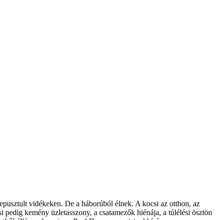
lepusztult vidékeken. De a háborúból élnek. A kocsi az otthon, az
si pedig kemény üzletasszony, a csatamezők hiénája, a túlélési ösztön