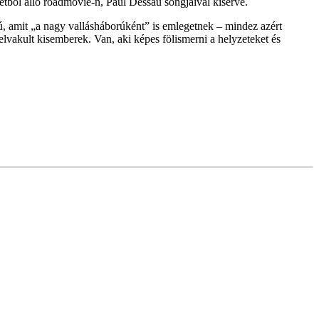
etből álló roadmovie-n, Paul Dessau songjaival kísérve.
ú, amit „a nagy vallásháborúként” is emlegetnek – mindez azért
 elvakult kisemberek. Van, aki képes fölismerni a helyzeteket és