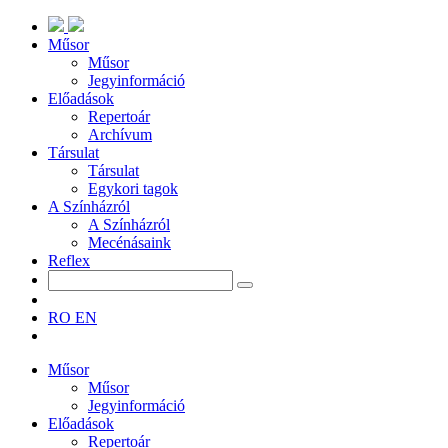
Műsor
Műsor
Jegyinformáció
Előadások
Repertoár
Archívum
Társulat
Társulat
Egykori tagok
A Színházról
A Színházról
Mecénásaink
Reflex
RO
EN
Műsor
Műsor
Jegyinformáció
Előadások
Repertoár