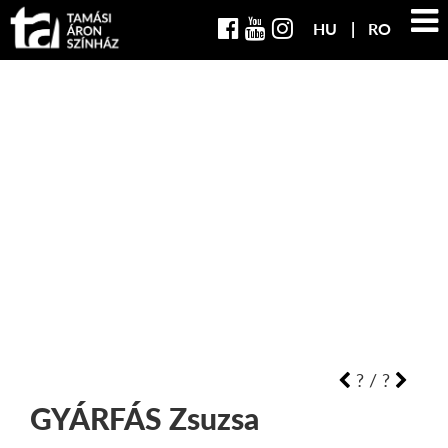
HU
RO
?
/
?
GYÁRFÁS
Zsuzsa