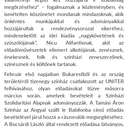
megőrzéséhez” – fogalmaznak a közleményben, és
ismételten köszönetet mondanak mindazoknak, akik
önkéntes munkájukkal és adományaikkal
hozzájárultak a
rendezvénysorozat
sikeréhez,
mindenekelőtt az idei kiadás „nagykövetének és
szószólójának”, Nicu Alifantisnak, akit az
előadóművészetek elismert alkotójának, zenésznek,
énekesnek, folk és színházi zeneszerzőnek,
színésznek és költőnek tartanak.
Február első napjaiban Bukarestből és az ország
területéről tizenegy színház csatlakozott az UNITER
felhívásához, olyan előadásokat tűzve műsorra
március során, amelyek bevételeit a Színházi
Szolidaritási Alapnak adományozzák. A
Tamási Áron
Színház az Angyal szállt le Babilonba című előadás
bevételével járul hozzá a rászorulók megsegítéséhez.
A Bocsárdi László által rendezett előadása látványos,