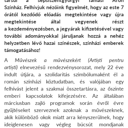
Színház.
Felhívjuk nézőink figyelmét, hogy az este 7
órától kezdődő előadás megtekintése vagy újra
megtekintése által vegyenek részt
a
kezdeményezésben
, a jegyárak kifizetésével vagy
további adományokkal járuljanak hozzá a nehéz
helyzetben lévő hazai színészek, színházi emberek
támogatásához!
A
Művészek a művészekért (
Artiști pentru
artiști
)
elnevezésű rendezvénysorozat, mely 22 éve
indult útjára, a szolidaritás szimbólumaként él a
román színházi köztudatban, és valójában egy
felhívást jelent a szakmai összetartásra, az őszinte
emberi kapcsolatok kifejezésére. Az általában
márciusban zajló programok során évről évre
gyűjtéseket szerveznek azoknak a művészeknek,
akik különböző okok miatt arra kényszerülnek, hogy
ideiglenesen vagy végleg búcsút mondjanak