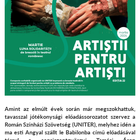
Amint az elmúlt évek során már megszokhattuk,
tavasszal jótékonysági előadássorozatot szervez a
Román Színházi Szövetség (UNITER), melyhez idén a
ma esti Angyal szállt le Babilonba című előadásával
társul a sepsiszentgyörgyi Tamási Áron