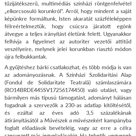
tűzijátékszerű, multimédiás színházi röntgenfelvétel
„elkorcsosuló korunkról”.
Arról, hogy
mindent a saját
képünkre formáltunk, Isten akaratát százféleképpen
félreértelmeztük, hogy csúcsra járatott egónk
átvegye a teljes irányítást életünk felett. Ugyanakkor
felhívja a figyelmet az autoriter vezetői attitűd
veszélyeire, melynek jelei korunkban riasztó módon
újra felbukkantak.
A gyűjtéshez bárki csatlakozhat, és több módja is van
az adományozásnak. A Színházi Szolidaritási Alap
(Fondul de Solidaritate Teatrală) számlaszámára
(RO14BRDE445SV17256174450) való utalást, vagy
bármilyen más típusú támogatást, adományt hálásan
fogadnak a szervezők a 230-as adatlap kitöltésétől,
és ezáltal az éves adó 3,5 százalékának
átirányításától a
Művészek a művészekért
kampányba
foglalt előadások bevételéig, vagy az erre a célra
szervezett más jegyeladásokig.
Ha tehetik, vegyenek