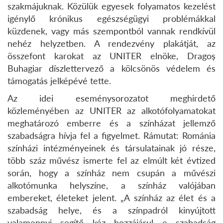
szakmájuknak. Közülük egyesek folyamatos kezelést
igénylő krónikus egészségügyi problémákkal
küzdenek, vagy más szempontból vannak rendkívül
nehéz helyzetben. A rendezvény plakátját, az
összefont karokat az UNITER elnöke, Dragoș
Buhagiar díszlettervező a kölcsönös védelem és
támogatás jelképévé tette.
Az idei eseménysorozatot meghirdető
közleményében az UNITER az alkotófolyamatokat
meghatározó emberre és a színházat jellemző
szabadságra hívja fel a figyelmet. Rámutat: Románia
színházi intézményeinek és társulatainak jó része,
több száz művész ismerte fel az elmúlt két évtized
során, hogy a színház nem csupán a művészi
alkotómunka helyszíne, a színház valójában
embereket, életeket jelent. „A színház az élet és a
szabadság helye, és a színpadról kinyújtott
valamennyi segítő kéz hozzájárul e szabadság