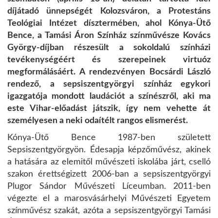
díjátadó ünnepségét Kolozsváron, a Protestáns
Teológiai Intézet dísztermében, ahol Kónya-Ütő
Bence, a Tamási Áron Színház színművésze Kovács
György-díjban részesült a sokoldalú színházi
tevékenységéért és szerepeinek virtuóz
megformálásáért. A rendezvényen Bocsárdi László
rendező, a sepsiszentgyörgyi színház egykori
igazgatója mondott laudációt a színészről, aki ma
este Vihar-előadást játszik, így nem vehette át
személyesen a neki odaítélt rangos elismerést.
Kónya-Ütő Bence 1987-ben született
Sepsiszentgyörgyön. Édesapja képzőművész, akinek
a hatására az elemitől művészeti iskolába járt, cselló
szakon érettségizett 2006-ban a sepsiszentgyörgyi
Plugor Sándor Művészeti Líceumban. 2011-ben
végezte el a marosvásárhelyi Művészeti Egyetem
színművész szakát, azóta a sepsiszentgyörgyi Tamási