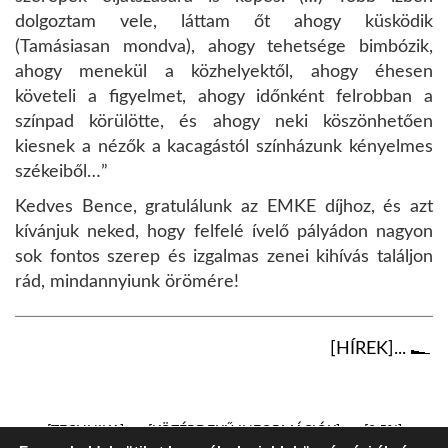
dolgoztam vele, láttam őt ahogy küsködik
(Tamásiasan mondva), ahogy tehetsége bimbózik,
ahogy menekül a közhelyektől, ahogy éhesen
követeli a figyelmet, ahogy időnként felrobban a
színpad körülötte, és ahogy neki köszönhetően
kiesnek a nézők a kacagástól színházunk kényelmes
székeiből…”
Kedves Bence, gratulálunk az EMKE díjhoz, és azt
kívánjuk neked, hogy felfelé ívelő pályádon nagyon
sok fontos szerep és izgalmas zenei kihívás találjon
rád, mindannyiunk örömére!
[HÍREK]...
TECHNIKA
KÖZÉRDEKŰ INFORMÁCIÓK
3,5%