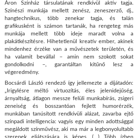
Áron Színház társulatának rendkívül aktív tagja.
Színészi munkája mellett zenész, zeneszerző, dj.,
hangtechnikus, több zenekar tagja, és talán
grafikusként is számon tartanák, ha rengeteg más
munkája mellett több ideje maradt volna a
plakátkészítésre. Hihetetlenül kreatív ember, akinek
mindenhez érzéke van a művészetek területén, és
ha valamit bevállal – amin nem szokott sokat
gondolkodni –, garantáltan kitűnő lesz a
végeredmény.
Bocsárdi László rendező így jellemezte a díjátadón:
„Irigylésre méltó virtuozítás, éles jelenidejűség,
árnyaltság, átlagon messze felüli munkabírás, zsigeri
zeneiség és bosszantóan fejlett humorérzék,
munkában tanúsított rendkívüli alázat, zavarba ejtő
színpadi intelligencia: vagyis egy minden adottsággal
megáldott színművész, aki ma már a legbonyolultabb
szerepek eljátszására is képes. (…) Több ízben