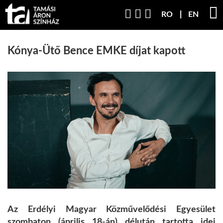
RO
EN
Kónya-Ütő Bence EMKE díjat kapott
Az Erdélyi Magyar Közművelődési Egyesület
szombaton (április 18-án) délután tartotta idei