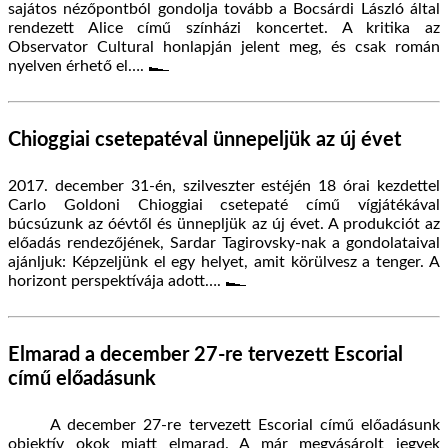
sajátos nézőpontból gondolja tovább a Bocsárdi László által
rendezett Alice című színházi koncertet. A kritika az
Observator Cultural honlapján jelent meg, és csak román
nyelven érhető el….
Chioggiai csetepatéval ünnepeljük az új évet
2017. december 31-én, szilveszter estéjén 18 órai kezdettel
Carlo Goldoni Chioggiai csetepaté című vígjátékával
búcsúzunk az óévtől és ünnepljük az új évet. A produkciót az
előadás rendezőjének, Sardar Tagirovsky-nak a gondolataival
ajánljuk: Képzeljünk el egy helyet, amit körülvesz a tenger. A
horizont perspektívája adott….
Elmarad a december 27-re tervezett Escorial
című előadásunk
A december 27-re tervezett Escorial című előadásunk
objektív okok miatt elmarad. A már megvásárolt jegyek