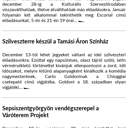
december 28-ig a Kulturális Szervezőirodában
visszaválthatóak, illetve átválthatóak más előadásokra. Január
folyamán két alkalommal tekinthetik meg Escorial című
előadásunkat, 5-én és 21-én 19 órai…
Szilveszterre készül a Tamási Áron Színház
December 13-tól lehet jegyeket váltani az idei szilveszteri
előadásunkra. Ezúttal egy napsütéses, olasz tájról szóló, latin
vérmérsékletű történettel kívánjuk ellenpontozni a zord, téli
időszakot, melyre kitűnő alapanyagként kínálkozik a komédia
nagymesterének, Carlo Goldoninak a Chioggiai
csetepaté című vígjátéka. Goldoni a 18. században olyan
vígjátéki…
Sepsiszentgyörgyön vendégszerepel a
Váróterem Projekt