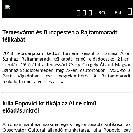
RO
EN
Temesváron és Budapesten a Rajtammaradt
télikabát
2018 februárjában kettős turnéra készül a Tamási Áron
Színház Rajtammaradt télikabát című előadóestje: 21-én,
szerdán 19 órától a temesvári Csiky Gergely Állami Magyar
Színház Stúdiótermében, míg 22-én, csütörtökön 19:30-tól a
Pesti Vigadóban lesz megtekinthető. A Rajtammaradt
télikabát című, a vers és a…
Iulia Popovici kritikája az Alice című
előadásunkról
A román színházi szakma egyik legfontosabb kritikusa, az
Observator Cultural állandó munkatársa, Iulia Popovici egy