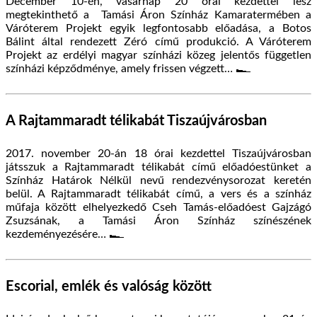
December 10-én, vasárnap 20 órai kezdettel lesz
megtekinthető a Tamási Áron Színház Kamaratermében a
Váróterem Projekt egyik legfontosabb előadása, a Botos
Bálint által rendezett Zéró című produkció. A Váróterem
Projekt az erdélyi magyar színházi közeg jelentős független
színházi képződménye, amely frissen végzett…
A Rajtammaradt télikabát Tiszaújvárosban
2017. november 20-án 18 órai kezdettel Tiszaújvárosban
játsszuk a Rajtammaradt télikabát című előadóestünket a
Színház Határok Nélkül nevű rendezvénysorozat keretén
belül. A Rajtammaradt télikabát című, a vers és a színház
műfaja között elhelyezkedő Cseh Tamás-előadóest Gajzágó
Zsuzsának, a Tamási Áron Színház színészének
kezdeményezésére…
Escorial, emlék és valóság között