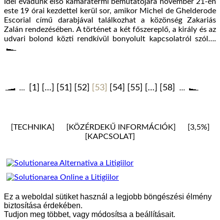
Idei évadunk első kamaratermi bemutatójára november 21-én
este 19 órai kezdettel kerül sor, amikor Michel de Ghelderode
Escorial című darabjával találkozhat a közönség Zakariás
Zalán rendezésében. A történet a két főszereplő, a király és az
udvari bolond közti rendkívül bonyolult kapcsolatról szól….
1
…
51
52
53
54
55
…
58
...
...
TECHNIKA
KÖZÉRDEKŰ INFORMÁCIÓK
3,5%
KAPCSOLAT
Ez a weboldal sütiket használ a legjobb böngészési élmény
biztosítása érdekében.
Tudjon meg többet, vagy módosítsa a beállításait
.