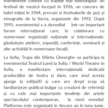
evenimente conexe cu tradiție mai îndelungată: un
festival de muzică început în 1926, un concurs de
balet inițiat în 1964, precum și festivalurile de jazz și
etnografie de la Varna, organizate din 1992. După
1995, evenimentul s-a dezvoltat într-un important
forum internațional care, în colaborare cu
numeroase organizații naționale și internaționale,
găzduiește ateliere, expoziții, conferințe, seminarii și
alte activități în numeroase locații.
La Sofia, Trupa din Sfântu Gheorghe va participa la
evenimentul Teatrul Lumii la Sofia / World Theatre in
Sofia, o manifestare internațională dedicată
producțiilor de teatru și dans, care anul acesta
ajunge la ediția20 și care are drept scop să
familiarizeze publicul bulgar cu creatorii de referință
și cu cele mai importante tendințe din artele
spectacolului contemporan, la nivel mondial.
Platforma este organizată în fiecare an în luna iunie,