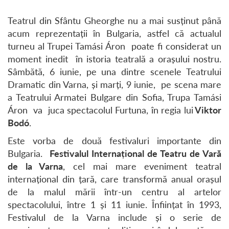
Teatrul din Sfântu Gheorghe nu a mai susținut până
acum reprezentații în Bulgaria, astfel că actualul
turneu al Trupei Tamási Áron poate fi considerat un
moment inedit în istoria teatrală a orașului nostru.
Sâmbătă, 6 iunie, pe una dintre scenele Teatrului
Dramatic din Varna, și marți, 9 iunie, pe scena mare
a Teatrului Armatei Bulgare din Sofia, Trupa Tamási
Áron va juca spectacolul Furtuna, în regia lui
Viktor
Bodó
.
Este vorba de două festivaluri importante din
Bulgaria.
Festivalul Internațional de Teatru de Vară
de la Varna
, cel mai mare eveniment teatral
internațional din țară, care transformă anual orașul
de la malul mării într-un centru al artelor
spectacolului, între 1 și 11 iunie. Înființat în 1993,
Festivalul de la Varna include și o serie de