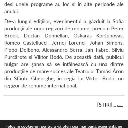
deși unele programe au loc și în alte perioade ale
anului.
De-a lungul edițiilor, evenimentul a găzduit la Sofia
producții ale unor regizori de renume, precum Peter
Brook, Declan Donnellan, Oskaras Koršunovas,
Romeo Castellucci, Jernej Lorenci, Johan Simons,
Pippo Delbono, Alessandro Serra, Jan Fabre, Silviu
Purcărete și Viktor Bodó. De această dată, publicul
bulgar are șansa să se întâlnească cu una dintre
producțiile de mare succes ale Teatrului Tamási Áron
din Sfântu Gheorghe, în regia lui Viktor Bodó, un
regizor de renume internațional.
[ȘTIRI]...
Folosim cookie-uri pentru a vă oferi cea mai bună experiență pe