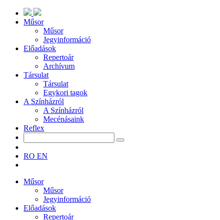
Műsor
Műsor
Jegyinformáció
Előadások
Repertoár
Archívum
Társulat
Társulat
Egykori tagok
A Színházról
A Színházról
Mecénásaink
Reflex
RO
EN
Műsor
Műsor
Jegyinformáció
Előadások
Repertoár