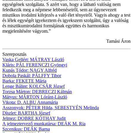
egységének szolgálata. S azért van, hogy a látható valóság nem
feledkezik meg a népmese lebbenéseiről, sem az úgynevezett
misztikus irodalmi kifejezés a való élet tényeiről. Vagyis ahogy a test
és lélek egységét igyekeztem és igyekszem szolgálni, úgy a valóság
és misztikumirodalmi formájának együttes és harmonikus
megjelenítésére vágyom.”
Tamási Áron
Szereposztás
Vaska Gellért:
MÁTRAY
László
Kláris:
PÁL FERENCZI
Gyöngyi
Kupás Tódor:
NAGY
Alfréd
Dobola Paskál:
PÁLFFY
Tibor
Barka:
FEKETE
Mária
Lenge Bálint:
KOLCSÁR
József
Torzsa Márton:
DEBRECZI
Kálmán
Mátyus:
MÁRTON
Lóránt-László
Vikota:
D. ALBU
Annamária
Asszonyok:
PÉTER Hilda, SEBESTYÉN Melinda
Díszlet:
BARTHA József
Jelmez:
DOBRE KÓTHAY Judit
A jelmeztervező munkatársa:
DEÁK M. Ria
Szcenikus:
DEÁK Barna