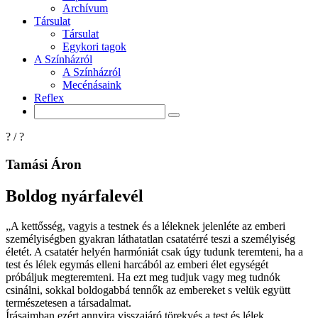
Archívum
Társulat
Társulat
Egykori tagok
A Színházról
A Színházról
Mecénásaink
Reflex
?
/
?
Tamási Áron
Boldog nyárfalevél
„A kettősség, vagyis a testnek és a léleknek jelenléte az emberi
személyiségben gyakran láthatatlan csatatérré teszi a személyiség
életét. A csatatér helyén harmóniát csak úgy tudunk teremteni, ha a
test és lélek egymás elleni harcából az emberi élet egységét
próbáljuk megteremteni. Ha ezt meg tudjuk vagy meg tudnók
csinálni, sokkal boldogabbá tennők az embereket s velük együtt
természetesen a társadalmat.
Írásaimban ezért annyira visszajáró törekvés a test és lélek