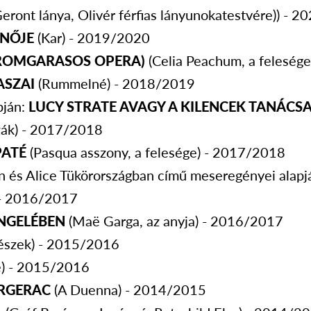
Geront lánya, Olivér férfias lányunokatestvére)) - 
YNŐJE
(Kar) - 2019/2020
ROMGARASOS OPERA)
(Celia Peachum, a feleség
ASZAI
(Rummelné) - 2018/2019
pján:
LUCY STRATE AVAGY A KILENCEK TANÁCS
zák) - 2017/2018
PATÉ
(Pasqua asszony, a felesége) - 2017/2018
 és Alice Tükörországban című meseregényei alapj
 - 2016/2017
NGELÉBEN
(Maë Garga, az anyja) - 2016/2017
nészek) - 2015/2016
se) - 2015/2016
ERGERAC
(A Duenna) - 2014/2015