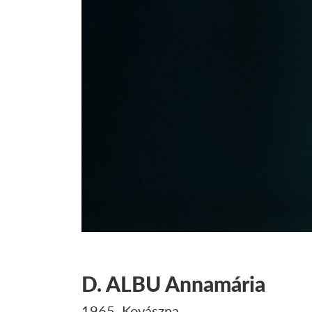
D. ALBU
Annamária
1965, Kovászna