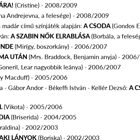
ÁRA!
(Cristine) - 2008/2009
ina Andrejevna, a felesége) - 2008/2009
 madár című színjáték alapján:
A CSODA
(Gondos E
ván:
A SZABIN NŐK ELRABLÁSA
(Borbála, a feles
ÜNDE
(Mirígy, boszorkány) - 2006/2007
OMA UTÁN
(Mrs. Braddock, Benjamin anyja) - 200
Goneril, Lear nagyobbik leánya) - 2006/2007
dy Macduff) - 2005/2006
a - Gábor Andor - Békeffi István - Kellér Dezső:
A 
L
(Vikota) - 2005/2006
DIA
(Briserida) - 2004/2005
raldina) - 2002/2003
AKI LÁNYOK
(Boriska) - 2002/2003