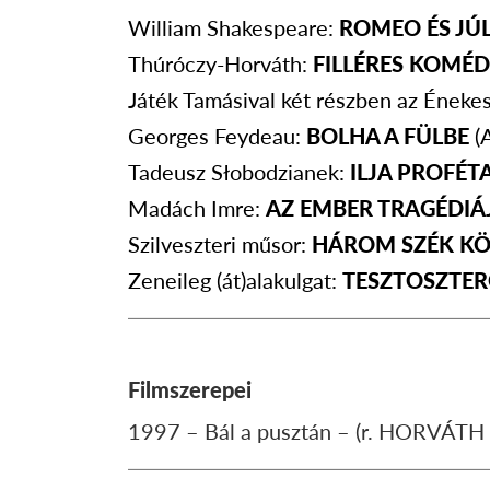
William Shakespeare:
ROMEO ÉS JÚ
Thúróczy-Horváth:
FILLÉRES KOMÉ
Játék Tamásival két részben az Énekes
Georges Feydeau:
BOLHA A FÜLBE
(
Tadeusz Słobodzianek:
ILJA PROFÉT
Madách Imre:
AZ EMBER TRAGÉDIÁ
Szilveszteri műsor:
HÁROM SZÉK KÖ
Zeneileg (át)alakulgat:
TESZTOSZTE
Filmszerepei
1997 – Bál a pusztán – (r. HORVÁTH