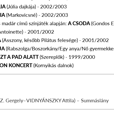
LIA
(Júlia dajkája) - 2002/2003
DIA
(Markovicsné) - 2002/2003
 madár című színjáték alapján:
A CSODA
(Gondos E
Antoinette) - 2001/2002
A
(Asszony, később Pilátus felesége) - 2001/2002
JA
(Rabszolga/Boszorkány/Egy anya/Nő gyermekke
ZT A PAD ALATT
(Szereplők) - 1999/2000
RON KONCERT
(Kornyikás dalnok)
 Z. Gergely–VIDNYÁNSZKY Attila) – Summáslány