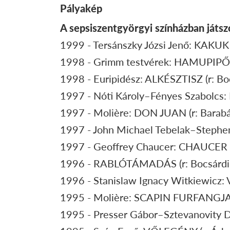
Pályakép
A sepsiszentgyörgyi színházban játsz
1999 - Tersánszky Józsi Jenő: KAKUK M
1998 - Grimm testvérek: HAMUPIPŐKE
1998 - Euripidész: ALKÉSZTISZ (r: Bo
1997 - Nóti Károly–Fényes Szabolcs:
1997 - Molière: DON JUAN (r: Barabá
1997 - John Michael Tebelak–Stephen
1997 - Geoffrey Chaucer: CHAUCER Ú
1996 - RABLÓTÁMADÁS (r: Bocsárdi L
1996 - Stanislaw Ignacy Witkiewicz: V
1995 - Molière: SCAPIN FURFANGJAI (r
1995 - Presser Gábor–Sztevanovity Du