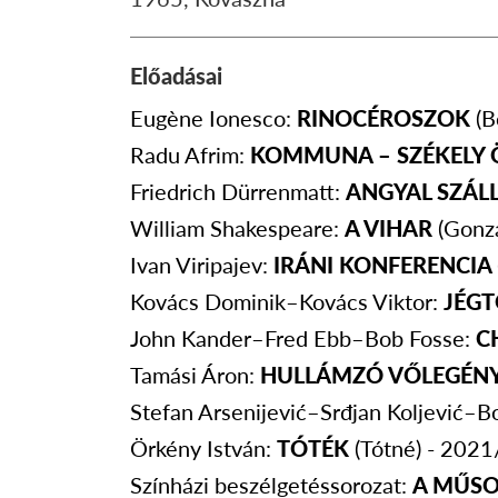
Előadásai
Eugène Ionesco:
RINOCÉROSZOK
(B
Radu Afrim:
KOMMUNA – SZÉKELY
Friedrich Dürrenmatt:
ANGYAL SZÁL
William Shakespeare:
A VIHAR
(Gonz
Ivan Viripajev:
IRÁNI KONFERENCIA
Kovács Dominik–Kovács Viktor:
JÉG
John Kander–Fred Ebb–Bob Fosse:
C
Tamási Áron:
HULLÁMZÓ VŐLEGÉN
Stefan Arsenijević–Srđjan Koljević–Bo
Örkény István:
TÓTÉK
(Tótné) - 202
Színházi beszélgetéssorozat:
A MŰS