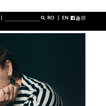
RO
EN