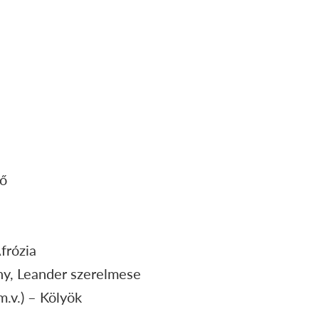
lő
frózia
ny, Leander szerelmese
.v.) – Kölyök