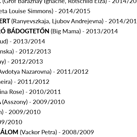
.
(Gróf Baráznay Ignácné, Rotschild Elza) - 2014/2
eta Louise Simmons) - 2014/2015
ERT
(Ranyevszkaja, Ljubov Andrejevna) - 2014/20
RÓ BÁDOGTETŐN
(Big Mama) - 2013/2014
rud) - 2013/2014
binska) - 2012/2013
ay) - 2012/2013
Avdotya Nazarovna) - 2011/2012
neira) - 2011/2012
Lina Rose) - 2010/2011
A
(Asszony) - 2009/2010
n) - 2009/2010
009/2010
I ÁLOM
(Vackor Petra) - 2008/2009