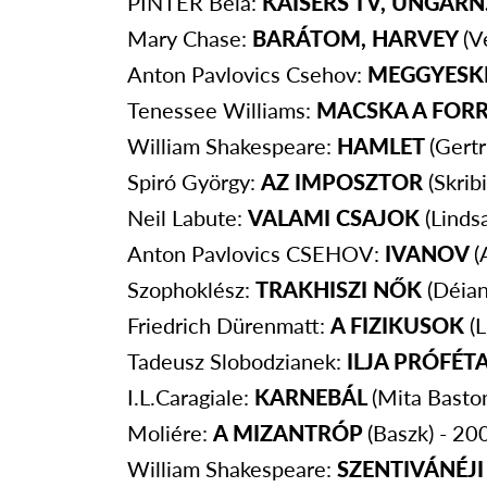
PINTÉR Béla:
KAISERS TV, UNGARN
Mary Chase:
BARÁTOM, HARVEY
(V
Anton Pavlovics Csehov:
MEGGYESK
Tenessee Williams:
MACSKA A FOR
William Shakespeare:
HAMLET
(Gert
Spiró György:
AZ IMPOSZTOR
(Skri
Neil Labute:
VALAMI CSAJOK
(Linds
Anton Pavlovics CSEHOV:
IVANOV
(
Szophoklész:
TRAKHISZI NŐK
(Déia
Friedrich Dürenmatt:
A FIZIKUSOK
(
Tadeusz Slobodzianek:
ILJA PRÓFÉT
I.L.Caragiale:
KARNEBÁL
(Mita Basto
Moliére:
A MIZANTRÓP
(Baszk) - 2
William Shakespeare:
SZENTIVÁNÉJ