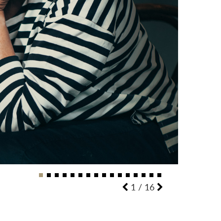
2
/
16