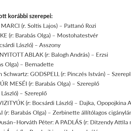
ott korábbi szerepei:
ARCI (r. Soltis Lajos) – Pattanó Rozi
 (r: Barabás Olga) – Mostohatestvér
csárdi László) – Asszony
 NYITOTT ABLAK (r: Balogh András) – Erzsi
s Olga) – Bernadette
 Schwartz: GODSPELL (r: Pinczés István) – Szerep
R MESÉI (r: Barabás Olga) – Szereplő
ászló) – Szereplő
IZITYÚK (r: Bocsárdi László) – Dajka, Opopojkina A
: Barabás Olga) – Zerbinette állítólagos cigánylá
sán–Horváth Péter: A PADLÁS (r: Ditzendy Attila m