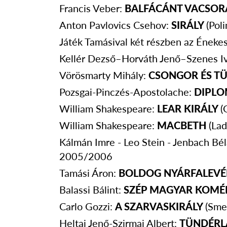
Francis Veber:
BALFÁCÁNT VACSOR
Anton Pavlovics Csehov:
SIRÁLY
(Pol
Játék Tamásival két részben az Énekes
Kellér Dezső–Horváth Jenő–Szenes I
Vörösmarty Mihály:
CSONGOR ÉS T
Pozsgai-Pinczés-Apostolache:
DIPL
William Shakespeare:
LEAR KIRÁLY
(
William Shakespeare:
MACBETH
(La
Kálmán Imre - Leo Stein - Jenbach Bél
2005/2006
Tamási Áron:
BOLDOG NYÁRFALEVÉ
Balassi Bálint:
SZÉP MAGYAR KOMÉ
Carlo Gozzi:
A SZARVASKIRÁLY
(Sme
Heltai Jenő-Szirmai Albert:
TÜNDÉRL