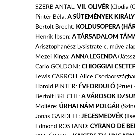
SZERB ANTAL:
VII. OLIVÉR
(Clodia (
Pintér Béla:
A SÜTEMÉNYEK KIRÁL
Bertolt Brecht:
KOLDUSOPERA (HÁ
Henrik Ibsen:
A TÁRSADALOM TÁM
Arisztophanész Lysistrate c. műve ala
Mezei Kinga:
ANNA LEGENDA
(Játss
Carlo GOLDONI:
CHIOGGIAI CSETE
Lewis CARROLL Alice Csodaországban
Harold PINTER:
ÉVFORDULÓ
(Prue)
Bertolt BRECHT:
A VÁROSOK DZSU
Moliére:
ÚRHATNÁM POLGÁR
(Szí
Jonas GARDELL:
JEGESMEDVÉK
(Il
Edmond ROSTAND:
CYRANO DE B