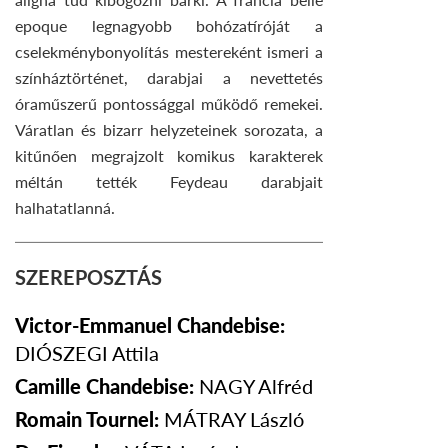
epoque legnagyobb bohózatíróját a
cselekménybonyolítás mestereként ismeri a
színháztörténet, darabjai a nevettetés
óraműszerű pontossággal működő remekei.
Váratlan és bizarr helyzeteinek sorozata, a
kitűnően megrajzolt komikus karakterek
méltán tették Feydeau darabjait
halhatatlanná.
SZEREPOSZTÁS
Victor-Emmanuel Chandebise:
DIÓSZEGI
Attila
Camille Chandebise:
NAGY
Alfréd
Romain Tournel:
MÁTRAY
László