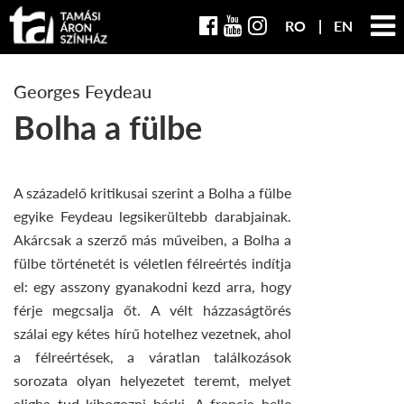
RO
EN
Georges Feydeau
Bolha a fülbe
A századelő kritikusai szerint a Bolha a fülbe
egyike Feydeau legsikerültebb darabjainak.
Akárcsak a szerző más műveiben, a Bolha a
fülbe történetét is véletlen félreértés indítja
el: egy asszony gyanakodni kezd arra, hogy
férje megcsalja őt. A vélt házzaságtörés
szálai egy kétes hírű hotelhez vezetnek, ahol
a félreértések, a váratlan találkozások
sorozata olyan helyezetet teremt, melyet
aligha tud kibogozni bárki. A francia belle