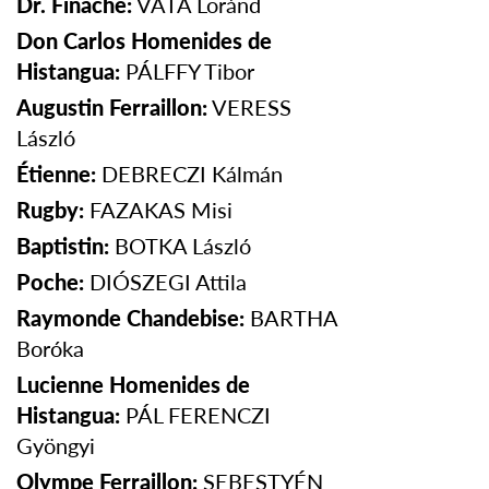
Dr. Finache:
VÁTA Loránd
Don Carlos Homenides de
Histangua:
PÁLFFY
Tibor
Augustin Ferraillon:
VERESS
László
Étienne:
DEBRECZI
Kálmán
Rugby:
FAZAKAS Misi
Baptistin:
BOTKA László
Poche:
DIÓSZEGI
Attila
Raymonde Chandebise:
BARTHA
Boróka
Lucienne Homenides de
Histangua:
PÁL FERENCZI
Gyöngyi
Olympe Ferraillon:
SEBESTYÉN