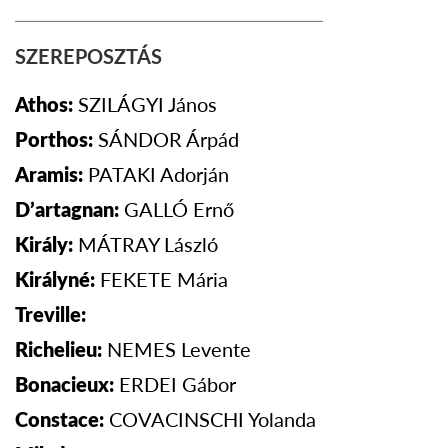
SZEREPOSZTÁS
SZILÁGYI János
Athos:
SÁNDOR Árpád
Porthos:
PATAKI Adorján
Aramis:
GALLÓ Ernő
D’artagnan:
MÁTRAY
László
Király:
FEKETE
Mária
Királyné:
Treville:
NEMES
Levente
Richelieu:
ERDEI
Gábor
Bonacieux:
COVACINSCHI Yolanda
Constace: