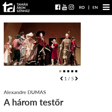
RO
EN
1
/
5
Alexandre DUMAS
A három testőr