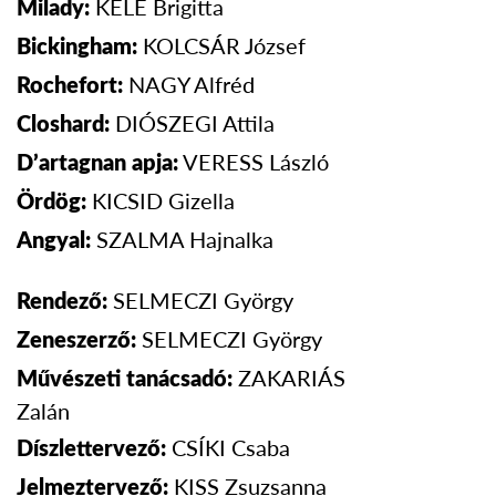
KELE Brigitta
Milady:
KOLCSÁR
József
Bickingham:
NAGY
Alfréd
Rochefort:
DIÓSZEGI
Attila
Closhard:
VERESS
László
D’artagnan apja:
KICSID Gizella
Ördög:
SZALMA
Hajnalka
Angyal:
SELMECZI György
Rendező:
SELMECZI György
Zeneszerző:
ZAKARIÁS
Művészeti tanácsadó:
Zalán
CSÍKI Csaba
Díszlettervező:
KISS Zsuzsanna
Jelmeztervező: