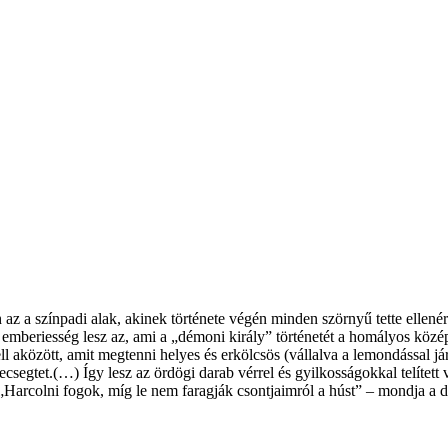
a színpadi alak, akinek története végén minden szörnyű tette ellenére
 emberiesség lesz az, ami a „démoni király” történetét a homályos köz
 aközött, amit megtenni helyes és erkölcsös (vállalva a lemondással járó
csegtet.(…) Így lesz az ördögi darab vérrel és gyilkosságokkal telítet
. „Harcolni fogok, míg le nem faragják csontjaimról a húst” – mondja a