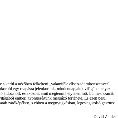
 sikerül a nézőben felkelteni „valamiféle elborzadt rokonszenvet”.
épkorból egy csapásra jelenkorunk, mindennapjaink világába helyezi
 áldozatot), és aközött, amit megtenni helytelen, sőt, bűnnek számít,
t világából emberi gyöngeségünk megrázó története. És ezen belül
 darab záróképében, s ebben a megnyugvásban, legeslegutolsó gesztusa
David Zinder