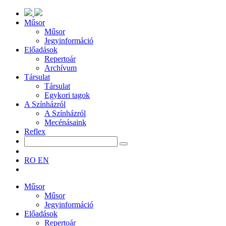
Műsor
Műsor
Jegyinformáció
Előadások
Repertoár
Archívum
Társulat
Társulat
Egykori tagok
A Színházról
A Színházról
Mecénásaink
Reflex
RO
EN
Műsor
Műsor
Jegyinformáció
Előadások
Repertoár