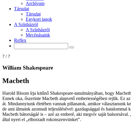
Archívum
Társulat
Társulat
Egykori tagok
A Színházról
A Színházról
Mecénásaink
Reflex
?
/
?
William Shakespeare
Macbeth
Harold Bloom írja kitűnő Shakespeare-tanulmányában, hogy Macbeth az 
Ennek oka, őszerinte Macbeth alapvető emberiességében rejlik. Ez az
át. Mindannyiunk életében vannak pillanatok, amikor választanunk kell
de ami álmaink azonnali teljesülésével: gazdagsággal és hatalommal ke
Macbeth bátorságáé is – azé az emberé, aki megvív saját balsorsával
által nyeri el „elborzadt rokonszenvünket”.