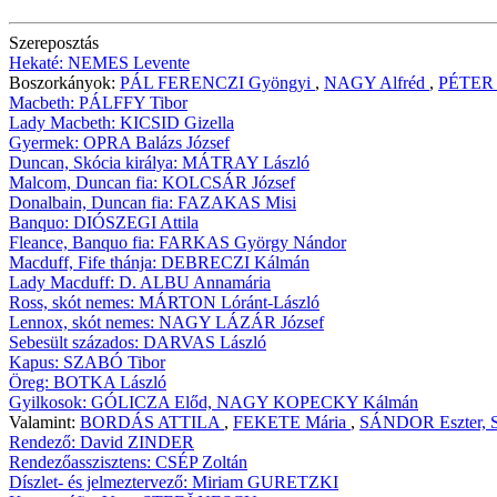
Szereposztás
Hekaté:
NEMES
Levente
Boszorkányok:
PÁL FERENCZI
Gyöngyi
,
NAGY
Alfréd
,
PÉTER 
Macbeth:
PÁLFFY
Tibor
Lady Macbeth:
KICSID Gizella
Gyermek:
OPRA Balázs József
Duncan, Skócia királya:
MÁTRAY
László
Malcom, Duncan fia:
KOLCSÁR
József
Donalbain, Duncan fia:
FAZAKAS Misi
Banquo:
DIÓSZEGI
Attila
Fleance, Banquo fia:
FARKAS György Nándor
Macduff, Fife thánja:
DEBRECZI
Kálmán
Lady Macduff:
D. ALBU
Annamária
Ross, skót nemes:
MÁRTON
Lóránt-László
Lennox, skót nemes:
NAGY LÁZÁR József
Sebesült százados:
DARVAS
László
Kapus:
SZABÓ Tibor
Öreg:
BOTKA László
Gyilkosok:
GÓLICZA Előd, NAGY KOPECKY Kálmán
Valamint:
BORDÁS ATTILA
,
FEKETE
Mária
,
SÁNDOR Eszter,
Rendező:
David ZINDER
Rendezőasszisztens:
CSÉP Zoltán
Díszlet- és jelmeztervező:
Miriam GURETZKI