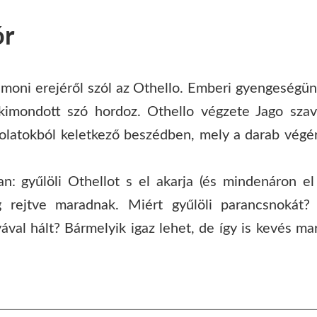
ór
moni erejéről szól az Othello. Emberi gyengeségünk
a kimondott szó hordoz. Othello végzete Jago sza
ndolatokból keletkező beszédben, mely a darab végér
n: gyűlöli Othellot s el akarja (és mindenáron el i
g rejtve maradnak. Miért gyűlöli parancsnokát
ával hált? Bármelyik igaz lehet, de így is kevés m