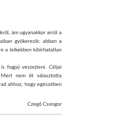
ről, ám ugyanakkor arról a
vaiban gyökerezik: abban a
e a lelkekben kibírhatatlan
s fogja) veszejteni. Céljai
? Mert nem őt választotta
arad ahhoz, hogy egészében
Czegő Csongor