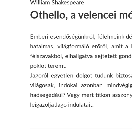
William Shakespeare
Othello, a velencei m
Emberi esendőségünkről, félelmeink dé
hatalmas, világformáló erőről, amit 
félszavakból, elhallgatva sejtetett go
poklot teremt.
Jagoról egyetlen dolgot tudunk biztosa
világosak, indokai azonban mindvégi
hadsegédéül? Vagy mert titkon asszony
leigazolja Jago indulatait.