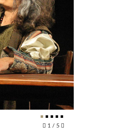
2
/
5