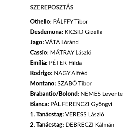
SZEREPOSZTÁS
Othello:
PÁLFFY
Tibor
Desdemona:
KICSID Gizella
Jago:
VÁTA Lóránd
Cassio:
MÁTRAY
László
Emília:
PÉTER Hilda
Rodrigo:
NAGY
Alfréd
Montano:
SZABÓ Tibor
Brabantio/Bolond:
NEMES
Levente
Bianca:
PÁL FERENCZI
Gyöngyi
1. Tanácstag:
VERESS
László
2. Tanácstag:
DEBRECZI
Kálmán