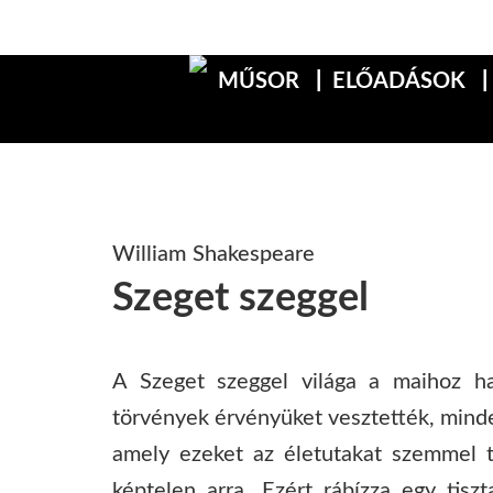
MŰSOR
ELŐADÁSOK
William Shakespeare
Szeget szeggel
A Szeget szeggel világa a maihoz has
törvények érvényüket vesztették, minden
amely ezeket az életutakat szemmel ta
képtelen arra. Ezért rábízza egy tisz