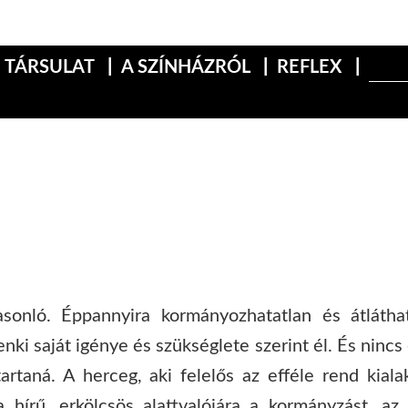
TÁRSULAT
A SZÍNHÁZRÓL
REFLEX
onló. Éppannyira kormányozhatatlan és átláthatat
ki saját igénye és szükséglete szerint él. És nincs
rtaná. A herceg, aki felelős az efféle rend kialak
ta hírű, erkölcsös alattvalójára a kormányzást, a