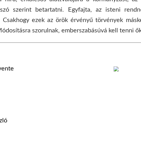
 szó szerint betartatni. Egyfajta, az isteni ren
ban. Csakhogy ezek az örök érvényű törvények más
ódosításra szorulnak, emberszabásúvá kell tenni ők
vente
zló