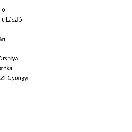
ló
t-László
án
rsolya
róka
ZI
Gyöngyi