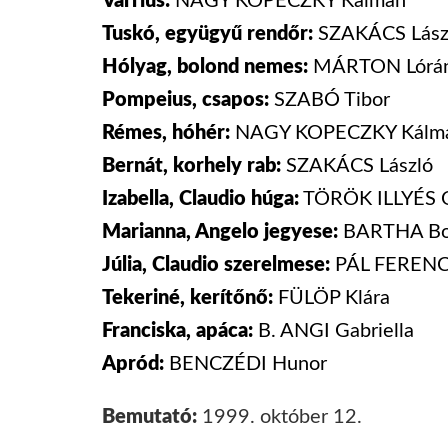
Varrius:
NAGY KOPECZKY Kálmán
Tuskó, együgyű rendőr:
SZAKÁCS
Lász
Hólyag, bolond nemes:
MÁRTON
Lórán
Pompeius, csapos:
SZABÓ Tibor
Rémes, hóhér:
NAGY KOPECZKY Kálm
Bernát, korhely rab:
SZAKÁCS
László
Izabella, Claudio húga:
TÖRÖK ILLYÉS O
Marianna, Angelo jegyese:
BARTHA Bo
Júlia, Claudio szerelmese:
PÁL FERENC
Tekeriné, kerítőnő:
FÜLÖP Klára
Franciska, apáca:
B. ANGI Gabriella
Apród:
BENCZÉDI Hunor
Bemutató:
1999. október 12.