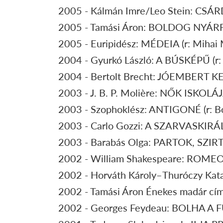
2005 - Kálmán Imre/Leo Stein: CSÁRD
2005 - Tamási Áron: BOLDOG NYÁRFAL
2005 - Euripidész: MÉDEIA (r: Mihai 
2004 - Gyurkó László: A BÚSKÉPŰ (r: 
2004 - Bertolt Brecht: JÓEMBERT KERE
2003 - J. B. P. Molière: NŐK ISKOLÁJA
2003 - Szophoklész: ANTIGONÉ (r: Boc
2003 - Carlo Gozzi: A SZARVASKIRÁLY
2003 - Barabás Olga: PARTOK, SZIRT
2002 - William Shakespeare: ROMEO É
2002 - Horváth Károly–Thuróczy Katal
2002 - Tamási Áron Énekes madár című 
2002 - Georges Feydeau: BOLHA A FÜL