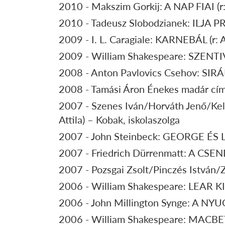
2010 - Makszim Gorkij: A NAP FIAI (r:
2010 - Tadeusz Slobodzianek: ILJA PR
2009 - I. L. Caragiale: KARNEBÁL (r: 
2009 - William Shakespeare: SZENTIV
2008 - Anton Pavlovics Csehov: SIRÁL
2008 - Tamási Áron Énekes madár című 
2007 - Szenes Iván/Horváth Jenő/Ke
Attila) – Kobak, iskolaszolga
2007 - John Steinbeck: GEORGE ÉS LE
2007 - Friedrich Dürrenmatt: A CSEND
2007 - Pozsgai Zsolt/Pinczés István
2006 - William Shakespeare: LEAR KIR
2006 - John Millington Synge: A NYU
2006 - William Shakespeare: MACBETH