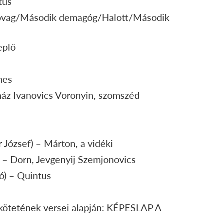
tus
lovag/Második demagóg/Halott/Második
eplő
mes
náz Ivanovics Voronyin, szomszéd
József) – Márton, a vidéki
) – Dorn, Jevgenyij Szemjonovics
ó) – Quintus
 kötetének versei alapján: KÉPESLAP A