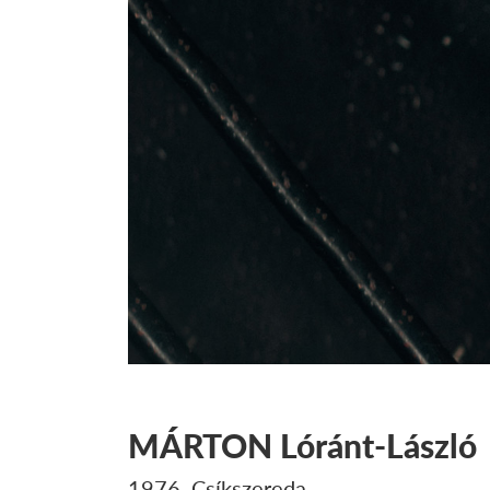
MÁRTON
Lóránt-László
1976, Csíkszereda