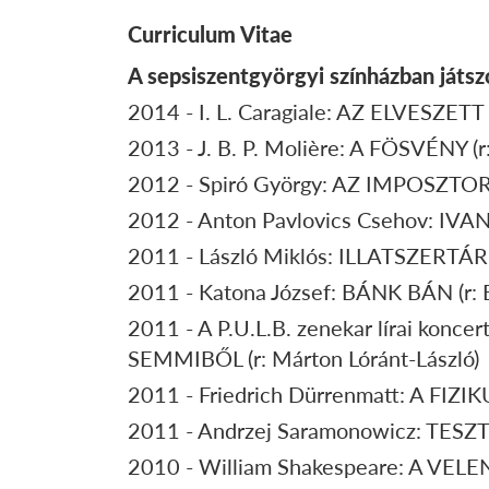
Curriculum Vitae
A sepsiszentgyörgyi színházban játsz
2014 - I. L. Caragiale: AZ ELVESZETT
2013 - J. B. P. Molière: A FÖSVÉNY (r
2012 - Spiró György: AZ IMPOSZTOR (r
2012 - Anton Pavlovics Csehov: IVAN
2011 - László Miklós: ILLATSZERTÁR (r
2011 - Katona József: BÁNK BÁN (r: B
2011 - A P.U.L.B. zenekar lírai konc
SEMMIBŐL (r: Márton Lóránt-László)
2011 - Friedrich Dürrenmatt: A FIZIK
2011 - Andrzej Saramonowicz: TESZTO
2010 - William Shakespeare: A VELENC