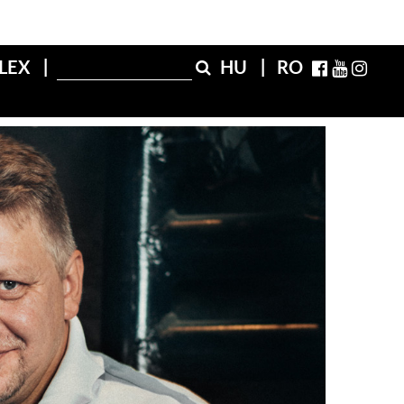
FLEX
HU
RO