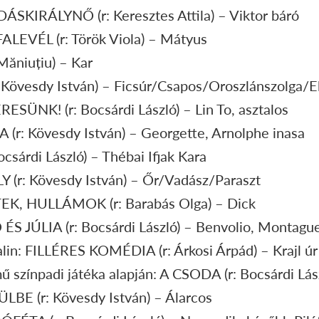
ÁSKIRÁLYNŐ (r: Keresztes Attila) – Viktor báró
EVÉL (r: Török Viola) – Mátyus
Măniuțiu) – Kar
Kövesdy István) – Ficsúr/Csapos/Oroszlánszolga/E
SÜNK! (r: Bocsárdi László) – Lin To, asztalos
 (r: Kövesdy István) – Georgette, Arnolphe inasa
sárdi László) – Thébai Ifjak Kara
 (r: Kövesdy István) – Őr/Vadász/Paraszt
EK, HULLÁMOK (r: Barabás Olga) – Dick
S JÚLIA (r: Bocsárdi László) – Benvolio, Montagu
in: FILLÉRES KOMÉDIA (r: Árkosi Árpád) – Krajl úr
színpadi játéka alapján: A CSODA (r: Bocsárdi Lász
BE (r: Kövesdy István) – Álarcos