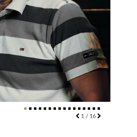
2
/
16