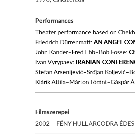
Performances
Theater performance based on Chekh
Friedrich Dürrenmatt:
AN ANGEL CO
John Kander–Fred Ebb–Bob Fosse:
C
Ivan Vyrypaev:
IRANIAN CONFERE
Stefan Arsenijević–Srđjan Koljević–Bo
Klárik Attila–Márton Lóránt–Gáspár 
Filmszerepei
2002 – FÉNY HULL ARCODRA ÉDESEM 