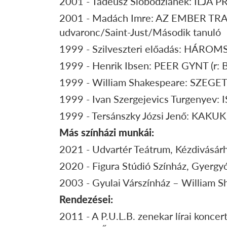
2001 - Tadeusz Slobodzianek: ILJA PR
2001 - Madách Imre: AZ EMBER TRAGÉ
udvaronc/Saint-Just/Második tanuló
1999 - Szilveszteri előadás: HÁROMS
1999 - Henrik Ibsen: PEER GYNT (r: B
1999 - William Shakespeare: SZEGET 
1999 - Ivan Szergejevics Turgenyev: 
1999 - Tersánszky Józsi Jenő: KAKUK 
Más színházi munkái:
2021 - Udvartér Teátrum, Kézdivásárh
2020 - Figura Stúdió Színház, Gyergyó
2003 - Gyulai Várszínház – William 
Rendezései:
2011 - A P.U.L.B. zenekar lírai konc