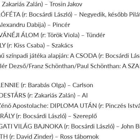
 Zakariás Zalán) – Trosin Jakov
ÓFÉTA (r: Bocsárdi László) – Negyedik, később Pilá
Alexandru Dabija) – Pincér
ÁNÉJI ÁLOM (r: Török Viola) – Tündér
Y (r: Kiss Csaba) – Szakács
színpadi játéka alapján: A CSODA (r: Bocsárdi Lász
llér Dezső/Franz Schönthan/Paul Schönthan: A S
NNIE (r: Barabás Olga) – Carlson
ESTÁRS (r: Zakariás Zalán) – Al
/Zénó Apostolache: DIPLOMA UTÁN (r: Pinczés Istvá
ÁLY (r: Bocsárdi László) – Szereplő
GATI VILÁG BAJNOKA (r: Bocsárdi László) – John B
 (r: David Zinder) – Ross tábornok