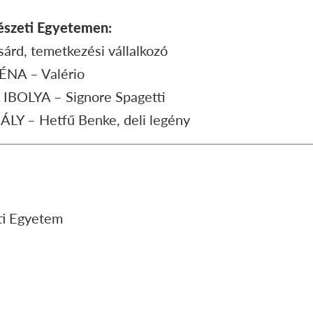
észeti Egyetemen:
árd, temetkezési vállalkozó
ÉNA – Valério
BOLYA – Signore Spagetti
LY – Hetfű Benke, deli legény
ti Egyetem