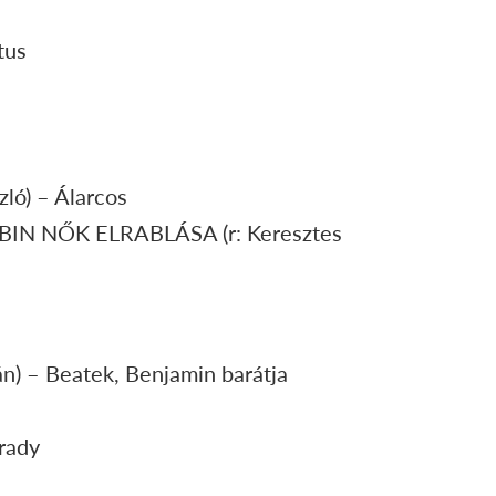
tus
ló) – Álarcos
ZABIN NŐK ELRABLÁSA (r: Keresztes
n) – Beatek, Benjamin barátja
rady