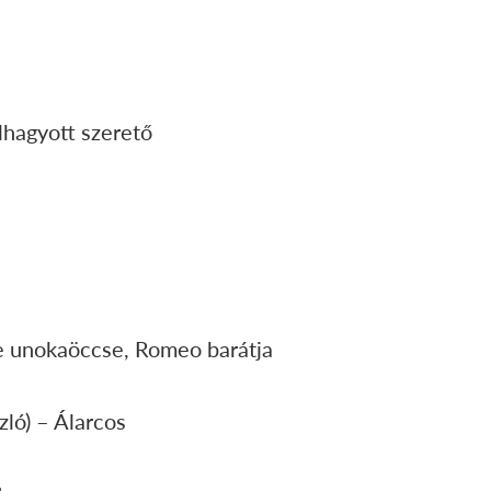
lhagyott szerető
e unokaöccse, Romeo barátja
ló) – Álarcos