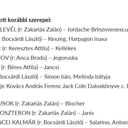
ott korábbi szerepei:
 LEVÉL (r: Zakariás Zalán) – Iordache Brînzovenescu
: Bocsárdi László) – Keszeg, Harpagon inasa
: Keresztes Attila) – Kellékes
OV (r: Anca Bradu) – Jegoruska
: Béres Attila) – Jancsi
ocsárdi László) – Simon bán, Melinda bátyja
ertje Kovács András Ferenc Jack Cole Daloskönyve c.
USOK (r: Zakariás Zalán) – Blocher
SZTERON (r: Zakariás Zalán) – Janis
EI KALMÁR (r: Bocsárdi László) – Salarino, Antoni