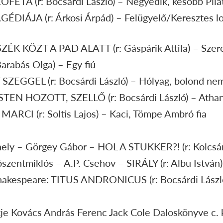
ÓFÉTA (r: Bocsárdi László) – Negyedik, később Pilá
DIÁJA (r: Árkosi Árpád) – Felügyelő/Keresztes 
ZÉK KÖZT A PAD ALATT (r: Gáspárik Attila) – Szer
arabás Olga) – Egy fiú
SZEGGEL (r: Bocsárdi László) – Hólyag, bolond ne
ISTEN HOZOTT, SZELLŐ (r: Bocsárdi László) – Atha
MARCI (r: Soltis Lajos) – Kaci, Tömpe Ambró fia
ely – Görgey Gábor – HOL A STUKKER?! (r: Kolcsár 
szentmiklós – A.P. Csehov – SIRÁLY (r: Albu István
Shakespeare: TITUS ANDRONICUS (r: Bocsárdi Lászl
ertje Kovács András Ferenc Jack Cole Daloskönyve c.