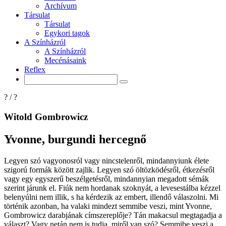
Archívum
Társulat
Társulat
Egykori tagok
A Színházról
A Színházról
Mecénásaink
Reflex
?
/
?
Witold Gombrowicz
Yvonne, burgundi hercegnő
Legyen szó vagyonosról vagy nincstelenről, mindannyiunk élete
szigorú formák között zajlik. Legyen szó öltözködésről, étkezésről
vagy egy egyszerű beszélgetésről, mindannyian megadott sémák
szerint járunk el. Fiúk nem hordanak szoknyát, a levesestálba kézzel
belenyúlni nem illik, s ha kérdezik az embert, illendő válaszolni. Mi
történik azonban, ha valaki mindezt semmibe veszi, mint Yvonne,
Gombrowicz darabjának címszereplője? Tán makacsul megtagadja a
választ? Vagy netán nem is tudja, miről van szó? Semmibe veszi a