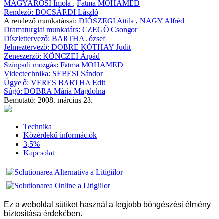
MAGYAROSI
Imola
,
Fatma MOHAMED
Rendező:
BOCSÁRDI
László
A rendező munkatársai:
DIÓSZEGI
Attila
,
NAGY
Alfréd
Dramaturgiai munkatárs:
CZEGŐ Csongor
Díszlettervező:
BARTHA József
Jelmeztervező:
DOBRE KÓTHAY Judit
Zeneszerző:
KÖNCZEI Árpád
Színpadi mozgás:
Fatma MOHAMED
Videotechnika:
SEBESI Sándor
Ügyelő:
VERES BARTHA
Edit
Súgó:
DOBRA
Mária Magdolna
Bemutató:
2008. március 28.
Technika
Közérdekű információk
3,5%
Kapcsolat
Ez a weboldal sütiket használ a legjobb böngészési élmény
biztosítása érdekében.