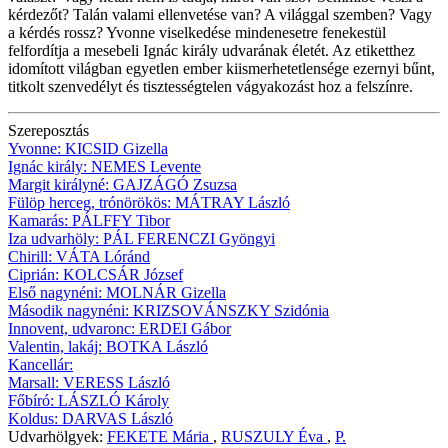
kérdezőt? Talán valami ellenvetése van? A világgal szemben? Vagy
a kérdés rossz? Yvonne viselkedése mindenesetre fenekestül
felfordítja a mesebeli Ignác király udvarának életét. Az etiketthez
idomított világban egyetlen ember kiismerhetetlensége ezernyi bűnt,
titkolt szenvedélyt és tisztességtelen vágyakozást hoz a felszínre.
Szereposztás
Yvonne:
KICSID Gizella
Ignác király:
NEMES
Levente
Margit királyné:
GAJZÁGÓ
Zsuzsa
Fülöp herceg, trónörökös:
MÁTRAY
László
Kamarás:
PÁLFFY
Tibor
Iza udvarhöly:
PÁL FERENCZI
Gyöngyi
Chirill:
VÁTA Lóránd
Ciprián:
KOLCSÁR
József
Első nagynéni:
MOLNÁR
Gizella
Második nagynéni:
KRIZSOVÁNSZKY Szidónia
Innovent, udvaronc:
ERDEI
Gábor
Valentin, lakáj:
BOTKA László
Kancellár:
Marsall:
VERESS
László
Főbíró:
LÁSZLÓ
Károly
Koldus:
DARVAS
László
Udvarhölgyek:
FEKETE
Mária
,
RUSZULY Éva
,
P.