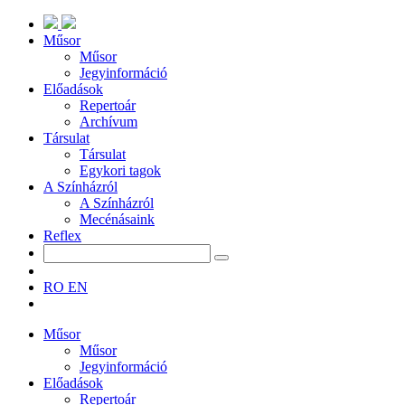
Műsor
Műsor
Jegyinformáció
Előadások
Repertoár
Archívum
Társulat
Társulat
Egykori tagok
A Színházról
A Színházról
Mecénásaink
Reflex
RO
EN
Műsor
Műsor
Jegyinformáció
Előadások
Repertoár