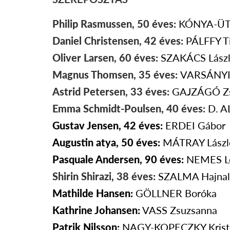
Philip Rasmussen, 50 éves:
KÓNYA-Ü
Daniel Christensen, 42 éves:
PÁLFFY
T
Oliver Larsen, 60 éves:
SZAKÁCS
Lász
Magnus Thomsen, 35 éves:
VARSÁNY
Astrid Petersen, 33 éves:
GAJZÁGÓ
Z
Emma Schmidt-Poulsen, 40 éves:
D. 
Gustav Jensen, 42 éves:
ERDEI
Gábor
Augustin atya, 50 éves:
MÁTRAY
Lászl
Pasquale Andersen, 90 éves:
NEMES
L
Shirin Shirazi, 38 éves:
SZALMA
Hajnal
Mathilde Hansen:
GÖLLNER
Boróka
Kathrine Johansen:
VASS
Zsuzsanna
Patrik Nilsson:
NAGY-KOPECZKY
Krist