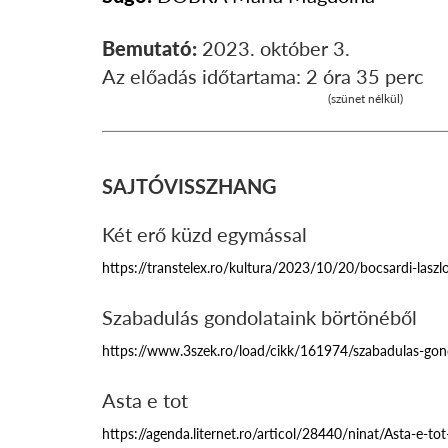
Bemutató:
2023. október 3.
Az előadás időtartama:
2 óra 35 perc
(szünet nélkül)
SAJTÓVISSZHANG
Két erő küzd egymással
https://transtelex.ro/kultura/2023/10/20/bocsardi-laszl
Szabadulás gondolataink börtönéből
https://www.3szek.ro/load/cikk/161974/szabadulas-gond
Asta e tot
https://agenda.liternet.ro/articol/28440/ninat/Asta-e-tot