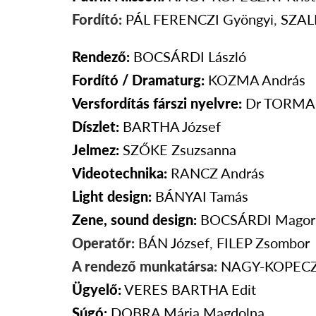
Fordító:
PÁL FERENCZI
Gyöngyi
,
SZA
Rendező:
BOCSÁRDI
László
Fordító / Dramaturg:
KOZMA András
Versfordítás fárszi nyelvre:
Dr TORMA 
Díszlet:
BARTHA József
Jelmez:
SZŐKE Zsuzsanna
Videotechnika:
RANCZ András
Light design:
BÁNYAI Tamás
Zene, sound design:
BOCSÁRDI Magor
Operatőr:
BÁN József
,
FILEP Zsombor
A rendező munkatársa:
NAGY-KOPEC
Ügyelő:
VERES BARTHA
Edit
Súgó:
DOBRA
Mária Magdolna