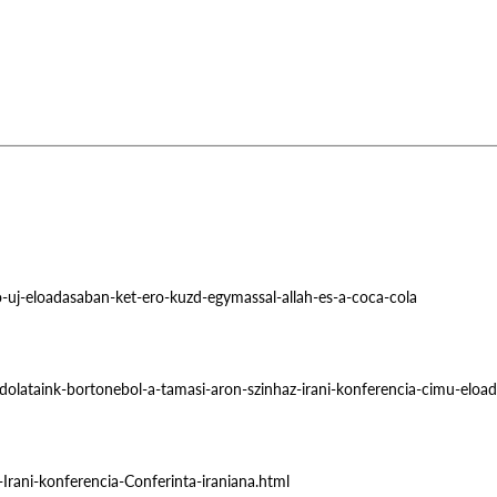
o-uj-eloadasaban-ket-ero-kuzd-egymassal-allah-es-a-coca-cola
olataink-bortonebol-a-tamasi-aron-szinhaz-irani-konferencia-cimu-eload
-Irani-konferencia-Conferinta-iraniana.html