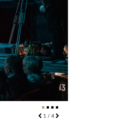
2
/
4