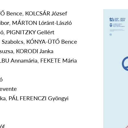
TŐ
Bence
,
KOLCSÁR
József
ibor
,
MÁRTON
Lóránt-László
ló
,
PIGNITZKY
Gellért
I
Szabolcs
,
KÓNYA-ÜTŐ
Bence
suzsa
,
KORODI
Janka
ALBU
Annamária
,
FEKETE
Mária
ó
evente
ka
,
PÁL FERENCZI
Gyöngyi
óf