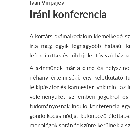
Ivan Viripajev
Iráni konferencia
A kortárs drámairodalom kiemelkedő sz
írta meg egyik legnagyobb hatású, k
lefordítottak és több jelentős színházba
A színműnek már a címe és helyszíne
néhány értelmiségi, egy keletkutató tu
lelkipásztor és karmester, valamint az 
véleményüket az emberi jogokról és s
tudományosnak induló konferencia egy i
gondolkodásmódja, különböző élettapas
monológok során felszínre kerülnek a sz