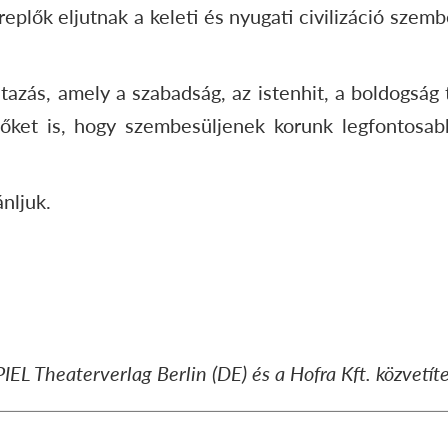
eplők eljutnak a keleti és nyugati civilizáció szem
tazás, amely a szabadság, az istenhit, a boldogság 
őket is, hogy szembesüljenek korunk legfontosabb 
nljuk.
L Theaterverlag Berlin (DE) és a Hofra Kft. közvetít