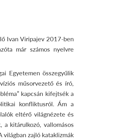
lő Ivan Viripajev 2017-ben
azóta már számos nyelvre
gai Egyetemen összegyűlik
evíziós műsorvezető és író,
robléma” kapcsán kifejtsék a
tikai konfliktusról. Ám a
lalók eltérő világnézete és
 a kitárulkozó, vallomásos
A világban zajló kataklizmák