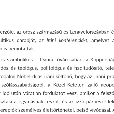
erzője, az orosz származású és Lengyelországban é
ultikus darabját, az
Iráni konferenciá
-t, amelyet 
n is bemutattak.
 is szimbolikus – Dánia fővárosában, a Koppenhá
dós és teológus, politológus és haditudósító, tel
irodalmi Nobel-díjas iráni költőnő, hogy az „iráni p
zólásszabadságról, a Közel-Keleten zajló geopoli
dő után váratlan fordulatot vesz, amikor a felszó
ztalata egymásnak feszül, és az izzó párbeszédek,
ereplők személyes élettörténetei, belső vívódásai. 