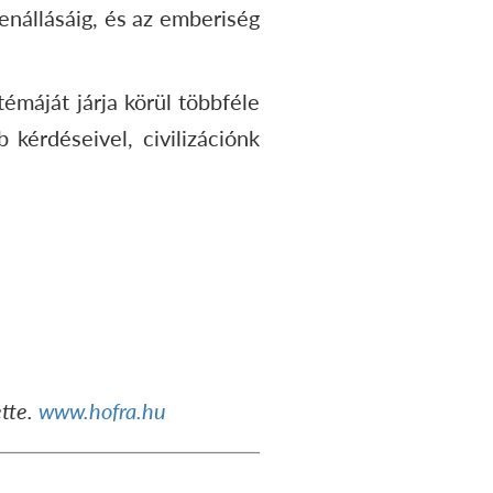
benállásáig, és az emberiség
témáját járja körül többféle
kérdéseivel, civilizációnk
ette.
www.
hofra
.hu